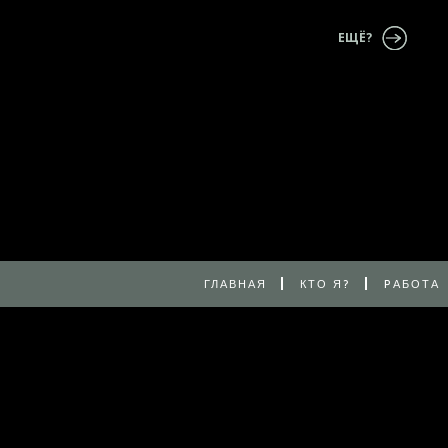
ЕЩЁ?
ГЛАВНАЯ
КТО Я?
PАБОТА