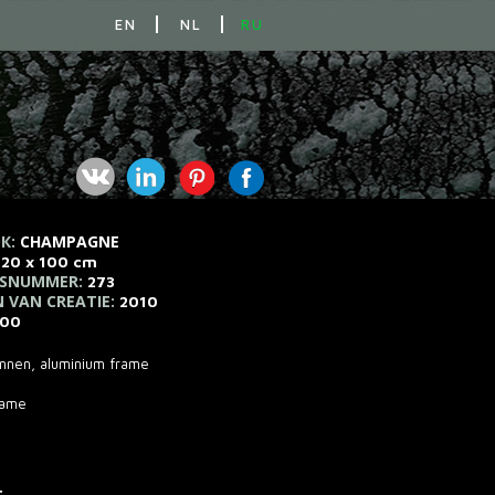
EN
NL
RU
К:
CHAMPAGNE
120 x 100 cm
SNUMMER:
273
N VAN CREATIE:
2010
500
linnen, aluminium frame
rame