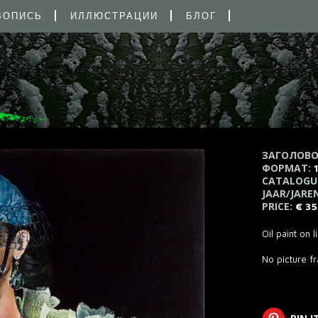
ВОПИСЬ
ИЛЛЮСТРАЦИИ
БЛОГ
ЗАГОЛОВО
ФОРМАТ:
CATALOGU
JAAR/JARE
PRICE:
€ 3
Oil paint on 
No picture f